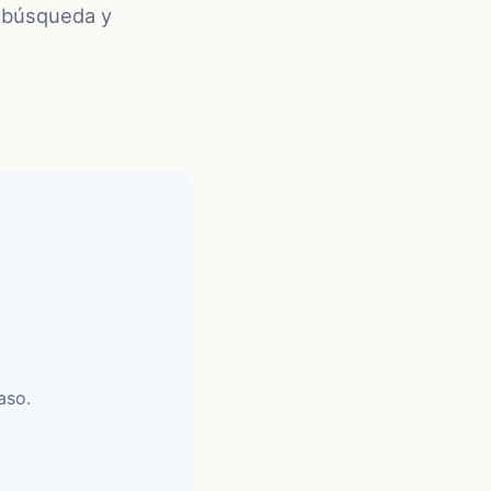
e búsqueda y
aso.