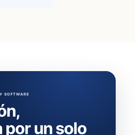
 Y SOFTWARE
ón,
 por un solo