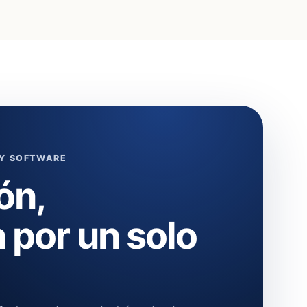
 Y SOFTWARE
ón,
 por un solo