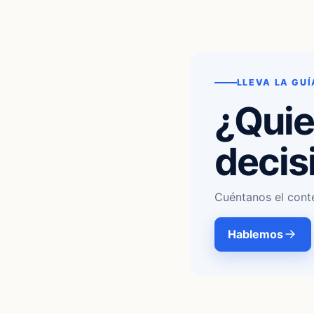
LLEVA LA GUÍ
¿Quie
decis
Cuéntanos el cont
Hablemos