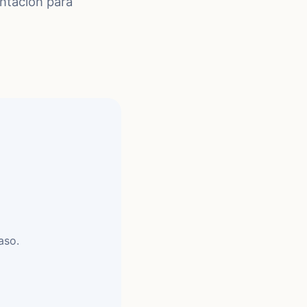
ntación para
aso.