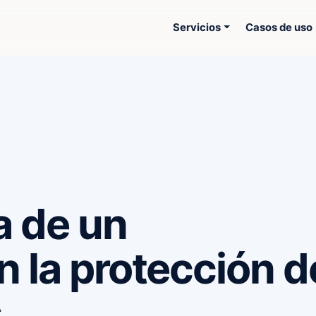
Servicios
Casos de uso
a de un
n la protección d
s