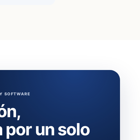
 Y SOFTWARE
ón,
 por un solo