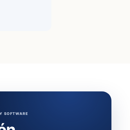
 Y SOFTWARE
ón,